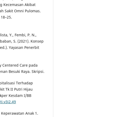
ng Kecemasan Akibat
mah Sakit Omni Pulomas.
 18–25.
sta, Y., Fembi, P. N.,
Nababan, S. (2021). Konsep
ed.). Yayasan Penerbit
ly Centered Care pada
nan Besuki Raya. Skripsi.
spitalisasi Terhadap
t Tk II Putri Hijau
Akper Kesdam I/BB
ti.v3i2.49
2). Keperawatan Anak 1.