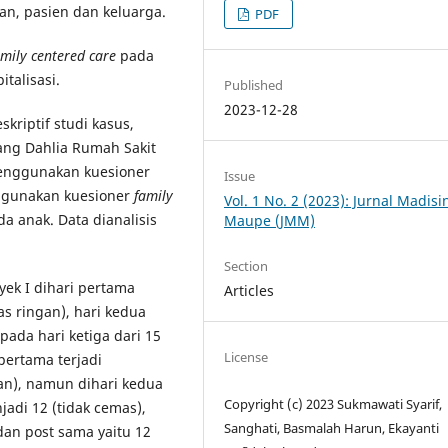
an, pasien dan keluarga.
PDF
amily centered care
pada
talisasi.
Published
2023-12-28
riptif studi kasus,
ang Dahlia Rumah Sakit
menggunakan kuesioner
Issue
ggunakan kuesioner
family
Vol. 1 No. 2 (2023): Jurnal Madis
da anak. Data dianalisis
Maupe (JMM)
Section
ek I dihari pertama
Articles
as ringan), hari kedua
ada hari ketiga dari 15
License
 pertama terjadi
an), namun dihari kedua
Copyright (c) 2023 Sukmawati Syarif,
adi 12 (tidak cemas),
Sanghati, Basmalah Harun, Ekayanti
dan post sama yaitu 12