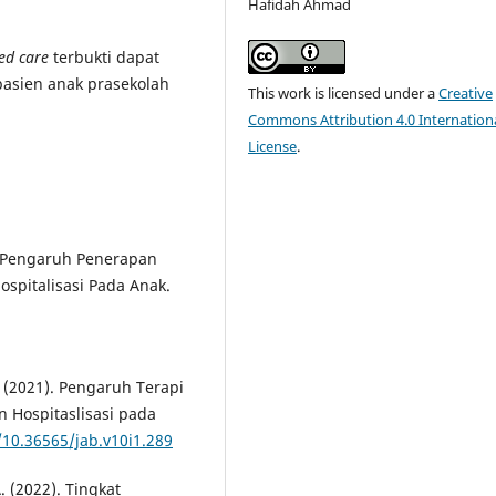
Hafidah Ahmad
red care
terbukti dapat
sien anak prasekolah
This work is licensed under a
Creative
Commons Attribution 4.0 Internation
License
.
1). Pengaruh Penerapan
spitalisasi Pada Anak.
I. (2021). Pengaruh Terapi
Hospitaslisasi pada
/10.36565/jab.v10i1.289
A. (2022). Tingkat