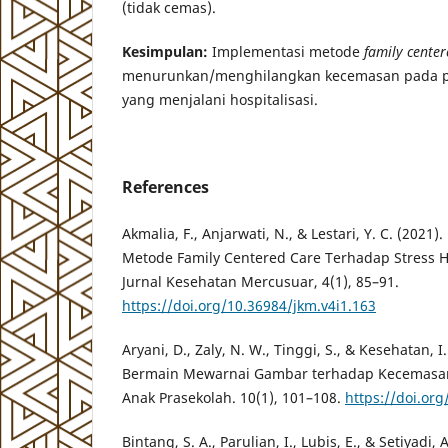
(tidak cemas).
Kesimpulan:
Implementasi metode
family cente
menurunkan/menghilangkan kecemasan pada pa
yang menjalani hospitalisasi.
References
Akmalia, F., Anjarwati, N., & Lestari, Y. C. (202
Metode Family Centered Care Terhadap Stress Ho
Jurnal Kesehatan Mercusuar, 4(1), 85–91.
https://doi.org/10.36984/jkm.v4i1.163
Aryani, D., Zaly, N. W., Tinggi, S., & Kesehatan, 
Bermain Mewarnai Gambar terhadap Kecemasan 
Anak Prasekolah. 10(1), 101–108.
https://doi.org
Bintang, S. A., Parulian, I., Lubis, E., & Setiyadi, 