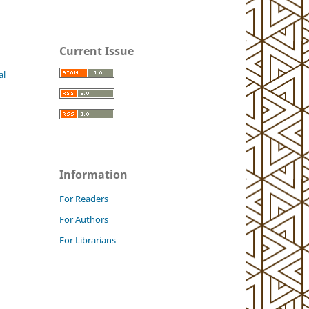
Current Issue
al
Information
For Readers
For Authors
For Librarians