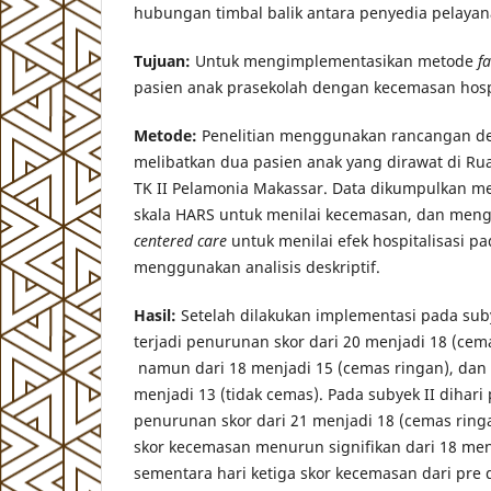
hubungan timbal balik antara penyedia pelayan
Tujuan:
Untuk mengimplementasikan metode
f
pasien anak prasekolah dengan kecemasan hospi
Metode:
Penelitian menggunakan rancangan desk
melibatkan dua pasien anak yang dirawat di Ru
TK II Pelamonia Makassar. Data dikumpulkan 
skala HARS untuk menilai kecemasan, dan men
centered care
untuk menilai efek hospitalisasi pa
menggunakan analisis deskriptif.
Hasil:
Setelah dilakukan implementasi pada suby
terjadi penurunan skor dari 20 menjadi 18 (cem
namun dari 18 menjadi 15 (cemas ringan), dan p
menjadi 13 (tidak cemas). Pada subyek II dihari
penurunan skor dari 21 menjadi 18 (cemas ring
skor kecemasan menurun signifikan dari 18 menj
sementara hari ketiga skor kecemasan dari pre 