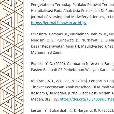
Pengetahuan Terhadap Perilaku Perawat Tenta
Hoapitalisasi Pada Anak Usia Prasekolah Di Ru
Journal of Nursing and Midwifery Sciences, 1(1),
https://journal.binawan.ac.id/JN
Ferasinta, Dompas, R., Nurnainah, Rahim, R., Neli
Ningsih, O. S., Purnawati, D., Nurhayati, S., & 
Dasar Keperawatan Anak (N. Maulidya (ed.); 1st 
Muhammad Zaini.
Fradika, Y. D. (2020). Gambaran Intervensi Fami
Pasien Balita di RS Perkebunan Wilayah Kareside
Khairani, A. I., & Olivia, N. (2018). Pengaruh Ho
Tingkat Kecemasan Anak Preschool Di Rumah Saki
Kesdam I/Bb Medan. Jurnal Riset Hesti Medan 
Medan, 3(2), 82.
https://doi.org/10.34008/jurhes
Lestari, Y., Subardiah, I., & Haryanti, R. P. (202