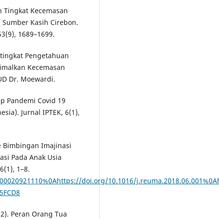
Dan Tingkat Kecemasan
s. Sumber Kasih Cirebon.
53(9), 1689–1699.
 tingkat Pengetahuan
nimalkan Kecemasan
SUD Dr. Moewardi.
ap Pandemi Covid 19
sia). Jurnal IPTEK, 6(1),
e Bimbingan Imajinasi
asi Pada Anak Usia
(1), 1–8.
00020921110%0Ahttps://doi.org/10.1016/j.reuma.2018.06.001%0Aht
95FCD8
022). Peran Orang Tua