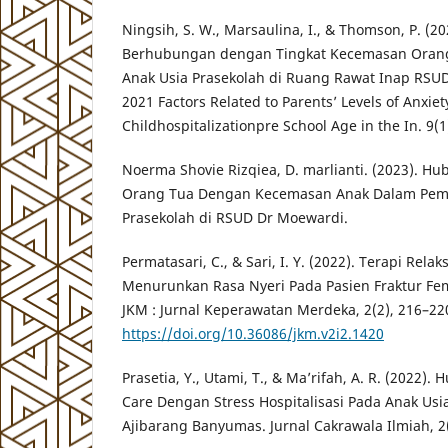
Ningsih, S. W., Marsaulina, I., & Thomson, P. (20
Berhubungan dengan Tingkat Kecemasan Orang 
Anak Usia Prasekolah di Ruang Rawat Inap RSUD
2021 Factors Related to Parents’ Levels of Anxiet
Childhospitalizationpre School Age in the In. 9(1
Noerma Shovie Rizqiea, D. marlianti. (2023). 
Orang Tua Dengan Kecemasan Anak Dalam Pem
Prasekolah di RSUD Dr Moewardi.
Permatasari, C., & Sari, I. Y. (2022). Terapi Rel
Menurunkan Rasa Nyeri Pada Pasien Fraktur Femu
JKM : Jurnal Keperawatan Merdeka, 2(2), 216–22
https://doi.org/10.36086/jkm.v2i2.1420
Prasetia, Y., Utami, T., & Ma’rifah, A. R. (2022)
Care Dengan Stress Hospitalisasi Pada Anak Usi
Ajibarang Banyumas. Jurnal Cakrawala Ilmiah, 2