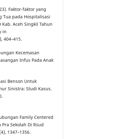
23). Faktor-faktor yang
Tua pada Hospitalisasi
 Kab. Aceh Singkil Tahun
y in
), 404–415.
Hubungan Kecemasan
asangan Infus Pada Anak
aksasi Benson Untuk
r Sinistra: Studi Kasus.
0.
. Hubungan Family Centered
a Pra Sekolah Di Rsud
(4), 1347–1356.