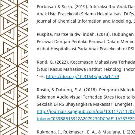
Purbasari & Siska. (2019). Interaksi Ibu-Anak 
Anak Usia Prasekolah Selama Hospitalisasi Di R
Journal of Chemical Information and Modeling, 
Puspita, martsella dwi indah. (2013). Hubungan
Perawat Dengan Perilaku Perawat Dalam Memi
Akibat Hospitalisasi Pada Anak Prasekolah di R
Ranti, G. (2022). Kecemasan Mahasiswa Terhad
(Studi Kasus Mahasiswa Institut Teknologi Indone
1–6.
https://doi.org/10.31543/jii.v6i1.179
Rosita, & Dahung, F. A. (2018). Pengaruh Metod
Rekaman Audio Visual Terhadap Stres Hospitalis
Sekolah Di RS Bhayangkara Makassar. Energies, 6
http://journals.sagepub.com/doi/10.1177/11207
token=C039B8B13922A2079230DC9AF11A333E2
Rukmana, I., Rukmasari, E. A., & Maulana, I. (2