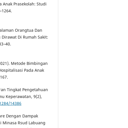
 Anak Prasekolah: Studi
0–1264.
Pengalaman Orangtua Dan
g Dirawat Di Rumah Sakit:
33–40.
 (2021). Metode Bimbingan
ospitalisasi Pada Anak
–167.
mbaran Tingkat Pengetahuan
lmu Keperawatan, 9(2),
/21284/14386
 Care Dengan Dampak
aji Minasa Rsud Labuang