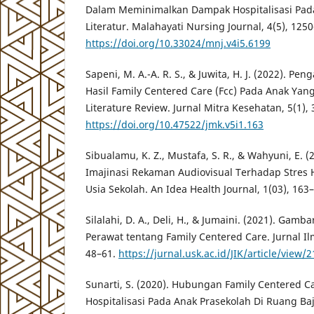
Dalam Meminimalkan Dampak Hospitalisasi Pada
Literatur. Malahayati Nursing Journal, 4(5), 125
https://doi.org/10.33024/mnj.v4i5.6199
Sapeni, M. A.-A. R. S., & Juwita, H. J. (2022). 
Hasil Family Centered Care (Fcc) Pada Anak Yan
Literature Review. Jurnal Mitra Kesehatan, 5(1), 
https://doi.org/10.47522/jmk.v5i1.163
Sibualamu, K. Z., Mustafa, S. R., & Wahyuni, E.
Imajinasi Rekaman Audiovisual Terhadap Stres H
Usia Sekolah. An Idea Health Journal, 1(03), 163
Silalahi, D. A., Deli, H., & Jumaini. (2021). Ga
Perawat tentang Family Centered Care. Jurnal I
48–61.
https://jurnal.usk.ac.id/JIK/article/view
Sunarti, S. (2020). Hubungan Family Centered
Hospitalisasi Pada Anak Prasekolah Di Ruang B