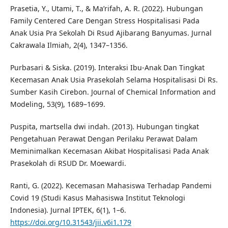
Prasetia, Y., Utami, T., & Ma’rifah, A. R. (2022). Hubungan
Family Centered Care Dengan Stress Hospitalisasi Pada
Anak Usia Pra Sekolah Di Rsud Ajibarang Banyumas. Jurnal
Cakrawala Ilmiah, 2(4), 1347–1356.
Purbasari & Siska. (2019). Interaksi Ibu-Anak Dan Tingkat
Kecemasan Anak Usia Prasekolah Selama Hospitalisasi Di Rs.
Sumber Kasih Cirebon. Journal of Chemical Information and
Modeling, 53(9), 1689–1699.
Puspita, martsella dwi indah. (2013). Hubungan tingkat
Pengetahuan Perawat Dengan Perilaku Perawat Dalam
Meminimalkan Kecemasan Akibat Hospitalisasi Pada Anak
Prasekolah di RSUD Dr. Moewardi.
Ranti, G. (2022). Kecemasan Mahasiswa Terhadap Pandemi
Covid 19 (Studi Kasus Mahasiswa Institut Teknologi
Indonesia). Jurnal IPTEK, 6(1), 1–6.
https://doi.org/10.31543/jii.v6i1.179