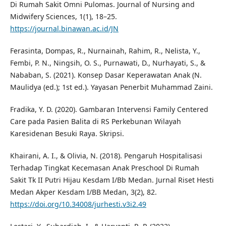
Di Rumah Sakit Omni Pulomas. Journal of Nursing and
Midwifery Sciences, 1(1), 18–25.
https://journal.binawan.ac.id/JN
Ferasinta, Dompas, R., Nurnainah, Rahim, R., Nelista, Y.,
Fembi, P. N., Ningsih, O. S., Purnawati, D., Nurhayati, S., &
Nababan, S. (2021). Konsep Dasar Keperawatan Anak (N.
Maulidya (ed.); 1st ed.). Yayasan Penerbit Muhammad Zaini.
Fradika, Y. D. (2020). Gambaran Intervensi Family Centered
Care pada Pasien Balita di RS Perkebunan Wilayah
Karesidenan Besuki Raya. Skripsi.
Khairani, A. I., & Olivia, N. (2018). Pengaruh Hospitalisasi
Terhadap Tingkat Kecemasan Anak Preschool Di Rumah
Sakit Tk II Putri Hijau Kesdam I/Bb Medan. Jurnal Riset Hesti
Medan Akper Kesdam I/BB Medan, 3(2), 82.
https://doi.org/10.34008/jurhesti.v3i2.49