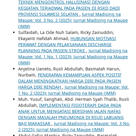
TEKNIK MENGONTROL HALUSINASI DENGAN
KEGIATAN TERJADWAL PADA PASIEN DI RSKD DADI
PROVINSI SULAWESI SELATAN
,
Jurnal Madising na
Maupe: Vol. 3 No. 2 (2025): Jurnal Madising na Maupe
(JMM)
Sulfaidah, La Ode Nuh Salam, Ricky Zainuddin,
Ekayanti Hafidah Ahmad,
HUBUNGAN MOTIVASI
PERAWAT DENGAN PELAKSANAAN DISCHARGE
PLANNING PADA PASIEN STROKE
,
Jurnal Madising na
Maupe: Vol. 1 No. 1 (2023): Jurnal Madising na Maupe
(JMM)
Anjelina Uaneto, Rusli Abdullah, Basmalah Harun,
Nurbaiti,
PENERAPAN KEMAMPUAN ASPEK POSITIF
DALAM MENINGKATKAN HARGA DIRI PADA PASIEN
HARGA DIRI RENDAH
,
Jurnal Madising na Maupe: Vol.
1 No. 2 (2023): Jurnal Madising na Maupe (JMM)
Muh. Yusuf, Sanghati, Abd. Herman Syah Thalib, Rusli
Abdullah,
IMPLEMENTASI FISIOTERAPI DADA PADA
ANAK UNTUK MENGATASI BERSIHAN JALAN NAFAS
DENGAN MASALAH PNEUMONIA DI RSUD LABUANG
BAJI MAKASSAR
,
Jurnal Madising na Maupe: Vol. 3 No.
2 (2025): Jurnal Madising na Maupe (JMM)
Abdul Gafur Manhia, Ricky Zainuddin, Basmalah