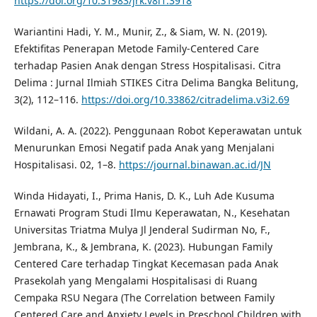
https://doi.org/10.31983/jrk.v8i1.3918
Wariantini Hadi, Y. M., Munir, Z., & Siam, W. N. (2019).
Efektifitas Penerapan Metode Family-Centered Care
terhadap Pasien Anak dengan Stress Hospitalisasi. Citra
Delima : Jurnal Ilmiah STIKES Citra Delima Bangka Belitung,
3(2), 112–116.
https://doi.org/10.33862/citradelima.v3i2.69
Wildani, A. A. (2022). Penggunaan Robot Keperawatan untuk
Menurunkan Emosi Negatif pada Anak yang Menjalani
Hospitalisasi. 02, 1–8.
https://journal.binawan.ac.id/JN
Winda Hidayati, I., Prima Hanis, D. K., Luh Ade Kusuma
Ernawati Program Studi Ilmu Keperawatan, N., Kesehatan
Universitas Triatma Mulya Jl Jenderal Sudirman No, F.,
Jembrana, K., & Jembrana, K. (2023). Hubungan Family
Centered Care terhadap Tingkat Kecemasan pada Anak
Prasekolah yang Mengalami Hospitalisasi di Ruang
Cempaka RSU Negara (The Correlation between Family
Centered Care and Anxiety Levels in Preschool Children with