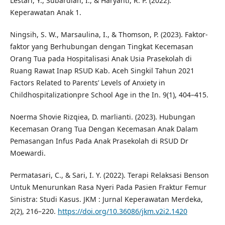
Lestari, Y., Subardiah, I., & Haryanti, R. P. (2022).
Keperawatan Anak 1.
Ningsih, S. W., Marsaulina, I., & Thomson, P. (2023). Faktor-
faktor yang Berhubungan dengan Tingkat Kecemasan
Orang Tua pada Hospitalisasi Anak Usia Prasekolah di
Ruang Rawat Inap RSUD Kab. Aceh Singkil Tahun 2021
Factors Related to Parents’ Levels of Anxiety in
Childhospitalizationpre School Age in the In. 9(1), 404–415.
Noerma Shovie Rizqiea, D. marlianti. (2023). Hubungan
Kecemasan Orang Tua Dengan Kecemasan Anak Dalam
Pemasangan Infus Pada Anak Prasekolah di RSUD Dr
Moewardi.
Permatasari, C., & Sari, I. Y. (2022). Terapi Relaksasi Benson
Untuk Menurunkan Rasa Nyeri Pada Pasien Fraktur Femur
Sinistra: Studi Kasus. JKM : Jurnal Keperawatan Merdeka,
2(2), 216–220.
https://doi.org/10.36086/jkm.v2i2.1420