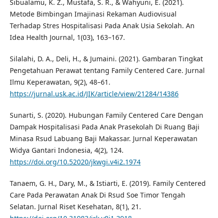
Sibualamu, K. Z., Mustafa, S. R., & Wahyuni, E. (2021).
Metode Bimbingan Imajinasi Rekaman Audiovisual
Terhadap Stres Hospitalisasi Pada Anak Usia Sekolah. An
Idea Health Journal, 1(03), 163–167.
Silalahi, D. A., Deli, H., & Jumaini. (2021). Gambaran Tingkat
Pengetahuan Perawat tentang Family Centered Care. Jurnal
Ilmu Keperawatan, 9(2), 48–61.
https://jurnal.usk.ac.id/JIK/article/view/21284/14386
Sunarti, S. (2020). Hubungan Family Centered Care Dengan
Dampak Hospitalisasi Pada Anak Prasekolah Di Ruang Baji
Minasa Rsud Labuang Baji Makassar. Jurnal Keperawatan
Widya Gantari Indonesia, 4(2), 124.
https://doi.org/10.52020/jkwgi.v4i2.1974
Tanaem, G. H., Dary, M., & Istiarti, E. (2019). Family Centered
Care Pada Perawatan Anak Di Rsud Soe Timor Tengah
Selatan. Jurnal Riset Kesehatan, 8(1), 21.