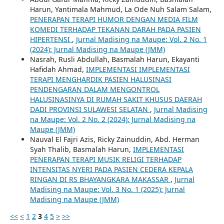
Harun, Yantimala Mahmud, La Ode Nuh Salam Salam,
PENERAPAN TERAPI HUMOR DENGAN MEDIA FILM
KOMEDI TERHADAP TEKANAN DARAH PADA PASIEN
HIPERTENSI
,
Jurnal Madising na Maupe: Vol. 2 No. 1
(2024): Jurnal Madising na Maupe (JMM)
Nasrah, Rusli Abdullah, Basmalah Harun, Ekayanti
Hafidah Ahmad,
IMPLEMENTASI IMPLEMENTASI
TERAPI MENGHARDIK PASIEN HALUSINASI
PENDENGARAN DALAM MENGONTROL
HALUSINASINYA DI RUMAH SAKIT KHUSUS DAERAH
DADI PROVINSI SULAWESI SELATAN
,
Jurnal Madising
na Maupe: Vol. 2 No. 2 (2024): Jurnal Madising na
Maupe (JMM)
Nauval El Fajri Azis, Ricky Zainuddin, Abd. Herman
Syah Thalib, Basmalah Harun,
IMPLEMENTASI
PENERAPAN TERAPI MUSIK RELIGI TERHADAP
INTENSITAS NYERI PADA PASIEN CEDERA KEPALA
RINGAN DI RS BHAYANGKARA MAKASSAR
,
Jurnal
Madising na Maupe: Vol. 3 No. 1 (2025): Jurnal
Madising na Maupe (JMM)
<<
<
1
2
3
4
5
>
>>