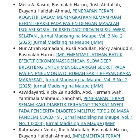
Meisi A. Kasim, Basmalah Harun, Rusli Abdullah,
Ekayanti Hafidah Ahmad,
PENERAPAN TERAPI
KOGNITIF DALAM MENINGKATKAN KEMAMPUAN
BERINTERAKSI PADA PASIEN DENGAN MASALAH
ISOLASI SOSIAL DI RSKD DADI PROVINSI SULAWESI
SELATAN
,
Jurnal Madising na Maupe: Vol. 3 No. 2
(2025): Jurnal Madising na Maupe (JMM)
Nur Atirah Ramadani, Rusli Abdullah, Ricky Zainuddin,
Basmalah Harun,
IMPLEMENTASI LATIHAN BATUK
EFEKTIF DIKOMBINASI DENGAN SLOW DEEP
BREATHING UNTUK MENGELUARKAN SECRET PADA
PASIEN PNEUMONIA DI RUMAH SAKIT BHAYANGKARA
MAKASSAR
,
Jurnal Madising na Maupe: Vol. 3 No. 2
(2025): Jurnal Madising na Maupe (JMM)
Aswidayanti, Ricky Zainuddin, Abd. Herman Syah,
Yantimala Mahmud, Sanghati,
PENERAPAN TERAPI
SENAM KAKI DIABETIK TERHADAP TINGKAT NYERI
PADA PENDERITA DIABETES MELITUS TIPE 2 DI MASA
PANDEMI COVID-19
,
Jurnal Madising na Maupe: Vol. 1
No. 1 (2023): Jurnal Madising na Maupe (JMM)
Rahmawati Nento, Rusli Abdullah, Basmalah Harun,
Ekayanti Hafidah Ahmad,
IMPLEMENTASI TERAPI