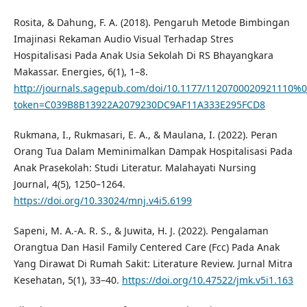
Rosita, & Dahung, F. A. (2018). Pengaruh Metode Bimbingan
Imajinasi Rekaman Audio Visual Terhadap Stres
Hospitalisasi Pada Anak Usia Sekolah Di RS Bhayangkara
Makassar. Energies, 6(1), 1–8.
http://journals.sagepub.com/doi/10.1177/1120700020921110%0Ah
token=C039B8B13922A2079230DC9AF11A333E295FCD8
Rukmana, I., Rukmasari, E. A., & Maulana, I. (2022). Peran
Orang Tua Dalam Meminimalkan Dampak Hospitalisasi Pada
Anak Prasekolah: Studi Literatur. Malahayati Nursing
Journal, 4(5), 1250–1264.
https://doi.org/10.33024/mnj.v4i5.6199
Sapeni, M. A.-A. R. S., & Juwita, H. J. (2022). Pengalaman
Orangtua Dan Hasil Family Centered Care (Fcc) Pada Anak
Yang Dirawat Di Rumah Sakit: Literature Review. Jurnal Mitra
Kesehatan, 5(1), 33–40.
https://doi.org/10.47522/jmk.v5i1.163