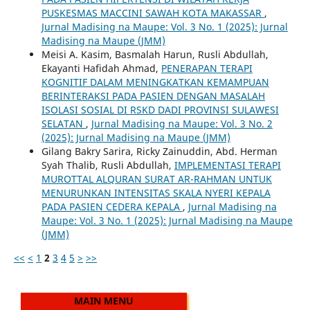
PUSKESMAS MACCINI SAWAH KOTA MAKASSAR
,
Jurnal Madising na Maupe: Vol. 3 No. 1 (2025): Jurnal
Madising na Maupe (JMM)
Meisi A. Kasim, Basmalah Harun, Rusli Abdullah,
Ekayanti Hafidah Ahmad,
PENERAPAN TERAPI
KOGNITIF DALAM MENINGKATKAN KEMAMPUAN
BERINTERAKSI PADA PASIEN DENGAN MASALAH
ISOLASI SOSIAL DI RSKD DADI PROVINSI SULAWESI
SELATAN
,
Jurnal Madising na Maupe: Vol. 3 No. 2
(2025): Jurnal Madising na Maupe (JMM)
Gilang Bakry Sarira, Ricky Zainuddin, Abd. Herman
Syah Thalib, Rusli Abdullah,
IMPLEMENTASI TERAPI
MUROTTAL ALQURAN SURAT AR-RAHMAN UNTUK
MENURUNKAN INTENSITAS SKALA NYERI KEPALA
PADA PASIEN CEDERA KEPALA
,
Jurnal Madising na
Maupe: Vol. 3 No. 1 (2025): Jurnal Madising na Maupe
(JMM)
<<
<
1
2
3
4
5
>
>>
MAIN MENU