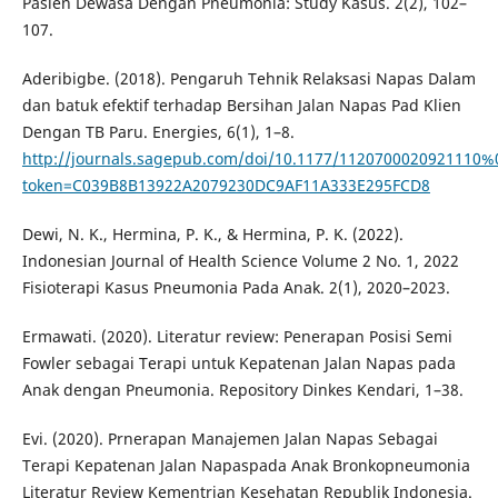
Pasien Dewasa Dengan Pneumonia: Study Kasus. 2(2), 102–
107.
Aderibigbe. (2018). Pengaruh Tehnik Relaksasi Napas Dalam
dan batuk efektif terhadap Bersihan Jalan Napas Pad Klien
Dengan TB Paru. Energies, 6(1), 1–8.
http://journals.sagepub.com/doi/10.1177/1120700020921110%0A
token=C039B8B13922A2079230DC9AF11A333E295FCD8
Dewi, N. K., Hermina, P. K., & Hermina, P. K. (2022).
Indonesian Journal of Health Science Volume 2 No. 1, 2022
Fisioterapi Kasus Pneumonia Pada Anak. 2(1), 2020–2023.
Ermawati. (2020). Literatur review: Penerapan Posisi Semi
Fowler sebagai Terapi untuk Kepatenan Jalan Napas pada
Anak dengan Pneumonia. Repository Dinkes Kendari, 1–38.
Evi. (2020). Prnerapan Manajemen Jalan Napas Sebagai
Terapi Kepatenan Jalan Napaspada Anak Bronkopneumonia
Literatur Review Kementrian Kesehatan Republik Indonesia.