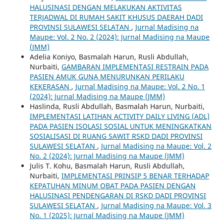
HALUSINASI DENGAN MELAKUKAN AKTIVITAS
TERJADWAL DI RUMAH SAKIT KHUSUS DAERAH DADI
PROVINSI SULAWESI SELATAN
,
Jurnal Madising na
Maupe: Vol. 2 No. 2 (2024): Jurnal Madising na Maupe
(JMM)
Adelia Koniyo, Basmalah Harun, Rusli Abdullah,
Nurbaiti,
GAMBARAN IMPLEMENTASI RESTRAIN PADA
PASIEN AMUK GUNA MENURUNKAN PERILAKU
KEKERASAN
,
Jurnal Madising na Maupe: Vol. 2 No. 1
(2024): Jurnal Madising na Maupe (JMM)
Haslinda, Rusli Abdullah, Basmalah Harun, Nurbaiti,
IMPLEMENTASI LATIHAN ACTIVITY DAILY LIVING (ADL)
PADA PASIEN ISOLASI SOSIAL UNTUK MENINGKATKAN
SOSIALISASI DI RUANG SAWIT RSKD DADI PROVINSI
SULAWESI SELATAN
,
Jurnal Madising na Maupe: Vol. 2
No. 2 (2024): Jurnal Madising na Maupe (JMM)
Julis T. Kohu, Basmalah Harun, Rusli Abdullah,
Nurbaiti,
IMPLEMENTASI PRINSIP 5 BENAR TERHADAP
KEPATUHAN MINUM OBAT PADA PASIEN DENGAN
HALUSINASI PENDENGARAN DI RSKD DADI PROVINSI
SULAWESI SELATAN
,
Jurnal Madising na Maupe: Vol. 3
No. 1 (2025): Jurnal Madising na Maupe (JMM)