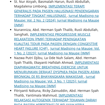
St. Nur Aisyah, Basmalah Harun, Rusli Abdullah,
Magdalena Limbong,
IMPLEMENTASI TERAPI
GENERALIS PADA PASIEN HALUSINASI PENDENGARAN
TERHADAP TINGKAT HALUSINASI
,
Jurnal Madising na
Maupe: Vol. 2 No. 2 (2024): Jurnal Madising na Maupe
(JMM)
Nuranniza, Abd. Herman Syah Thalib, Rusli Abdullah,
Sanghati,
IMPLEMENTASI PROGRESSIVE MUSCLE
RELAXATION (PMR) TERHADAP PENINGKATAN
KUALITAS TIDUR PADA PASIEN DENGAN CONGESTIVE
HEART FAILURE (CHF)
,
Jurnal Madising na Maupe: Vol.
1 No. 2 (2023): Jurnal Madising na Maupe (JMM)
Nazwa Putri Djibu, La Ode Nuh Salam, Abd. Herman
Syah Thalib, Ekayanti Hafidah Ahmad,
IMPLEMENTASI
DIAPHRAGMATIC BREATHING EXERCISE UNTUK
MENURUNKAN DERAJAT DYSPNEA PADA PASIEN ASMA
BRONKIAL DI RS BHAYANGKARA MAKASSAR
,
Jurnal
Madising na Maupe: Vol. 3 No. 1 (2025): Jurnal
Madising na Maupe (JMM)
Fitriyanti Ndiuna, Ricky Zainuddin, Abd. Herman Syah
Thalib, Yantimala Mahmud,
IMPLEMENTASI
RELAKSASI AUTOGENIK TERHADAP TEKANAN DARAH
PADA PASIEN HIPERTENSI DI WILAYAH KERJA