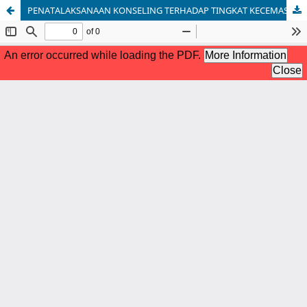
PENATALAKSANAAN KONSELING TERHADAP TINGKAT KECEMASAN IBU PRIMIGRAVIDA DALAM MENGHADAPI PERSALINAN