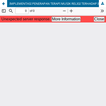
IMPLEMENTASI PENERAPAN TERAPI MUSIK RELIGI TERHADAP INTENSITAS NYERI PADA PASIEN CEDERA KEPALA RINGAN DI RS BHAYANGKARA MAKASSAR