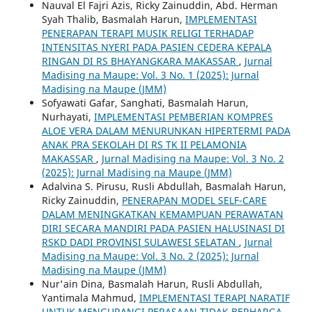
Nauval El Fajri Azis, Ricky Zainuddin, Abd. Herman
Syah Thalib, Basmalah Harun,
IMPLEMENTASI
PENERAPAN TERAPI MUSIK RELIGI TERHADAP
INTENSITAS NYERI PADA PASIEN CEDERA KEPALA
RINGAN DI RS BHAYANGKARA MAKASSAR
,
Jurnal
Madising na Maupe: Vol. 3 No. 1 (2025): Jurnal
Madising na Maupe (JMM)
Sofyawati Gafar, Sanghati, Basmalah Harun,
Nurhayati,
IMPLEMENTASI PEMBERIAN KOMPRES
ALOE VERA DALAM MENURUNKAN HIPERTERMI PADA
ANAK PRA SEKOLAH DI RS TK II PELAMONIA
MAKASSAR
,
Jurnal Madising na Maupe: Vol. 3 No. 2
(2025): Jurnal Madising na Maupe (JMM)
Adalvina S. Pirusu, Rusli Abdullah, Basmalah Harun,
Ricky Zainuddin,
PENERAPAN MODEL SELF-CARE
DALAM MENINGKATKAN KEMAMPUAN PERAWATAN
DIRI SECARA MANDIRI PADA PASIEN HALUSINASI DI
RSKD DADI PROVINSI SULAWESI SELATAN
,
Jurnal
Madising na Maupe: Vol. 3 No. 2 (2025): Jurnal
Madising na Maupe (JMM)
Nur'ain Dina, Basmalah Harun, Rusli Abdullah,
Yantimala Mahmud,
IMPLEMENTASI TERAPI NARATIF
UNTUK MENGURANGI PERASAAN TIDAK BERHARGA