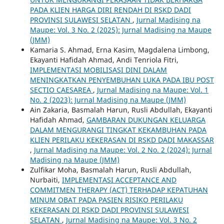
PADA KLIEN HARGA DIRI RENDAH DI RSKD DADI
PROVINSI SULAWESI SELATAN
,
Jurnal Madising na
Maupe: Vol. 3 No. 2 (2025): Jurnal Madising na Maupe
(JMM)
Kamaria S. Ahmad, Erna Kasim, Magdalena Limbong,
Ekayanti Hafidah Ahmad, Andi Tenriola Fitri,
IMPLEMENTASI MOBILISASI DINI DALAM
MENINGKATKAN PENYEMBUHAN LUKA PADA IBU POST
SECTIO CAESAREA
,
Jurnal Madising na Maupe: Vol. 1
No. 2 (2023): Jurnal Madising na Maupe (JMM)
Ain Zakaria, Basmalah Harun, Rusli Abdullah, Ekayanti
Hafidah Ahmad,
GAMBARAN DUKUNGAN KELUARGA
DALAM MENGURANGI TINGKAT KEKAMBUHAN PADA
KLIEN PERILAKU KEKERASAN DI RSKD DADI MAKASSAR
,
Jurnal Madising na Maupe: Vol. 2 No. 2 (2024): Jurnal
Madising na Maupe (JMM)
Zulfikar Moha, Basmalah Harun, Rusli Abdullah,
Nurbaiti,
IMPLEMENTASI ACCEPTANCE AND
COMMITMEN THERAPY (ACT) TERHADAP KEPATUHAN
MINUM OBAT PADA PASIEN RISIKO PERILAKU
KEKERASAN DI RSKD DADI PROVINSI SULAWESI
SELATAN
,
Jurnal Madising na Maupe: Vol. 3 No. 2