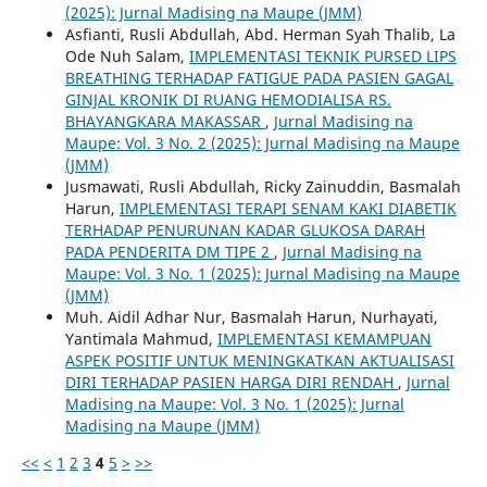
(2025): Jurnal Madising na Maupe (JMM)
Asfianti, Rusli Abdullah, Abd. Herman Syah Thalib, La
Ode Nuh Salam,
IMPLEMENTASI TEKNIK PURSED LIPS
BREATHING TERHADAP FATIGUE PADA PASIEN GAGAL
GINJAL KRONIK DI RUANG HEMODIALISA RS.
BHAYANGKARA MAKASSAR
,
Jurnal Madising na
Maupe: Vol. 3 No. 2 (2025): Jurnal Madising na Maupe
(JMM)
Jusmawati, Rusli Abdullah, Ricky Zainuddin, Basmalah
Harun,
IMPLEMENTASI TERAPI SENAM KAKI DIABETIK
TERHADAP PENURUNAN KADAR GLUKOSA DARAH
PADA PENDERITA DM TIPE 2
,
Jurnal Madising na
Maupe: Vol. 3 No. 1 (2025): Jurnal Madising na Maupe
(JMM)
Muh. Aidil Adhar Nur, Basmalah Harun, Nurhayati,
Yantimala Mahmud,
IMPLEMENTASI KEMAMPUAN
ASPEK POSITIF UNTUK MENINGKATKAN AKTUALISASI
DIRI TERHADAP PASIEN HARGA DIRI RENDAH
,
Jurnal
Madising na Maupe: Vol. 3 No. 1 (2025): Jurnal
Madising na Maupe (JMM)
<<
<
1
2
3
4
5
>
>>