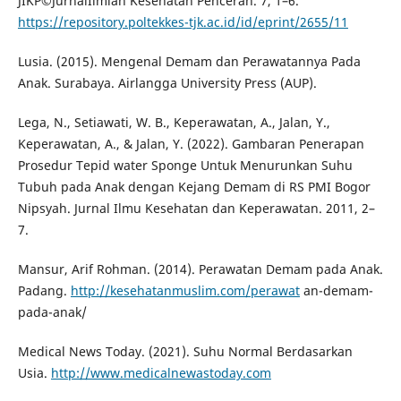
JIKP©JurnalIlmiah Kesehatan Pencerah. 7, 1–6.
https://repository.poltekkes-tjk.ac.id/id/eprint/2655/11
Lusia. (2015). Mengenal Demam dan Perawatannya Pada
Anak. Surabaya. Airlangga University Press (AUP).
Lega, N., Setiawati, W. B., Keperawatan, A., Jalan, Y.,
Keperawatan, A., & Jalan, Y. (2022). Gambaran Penerapan
Prosedur Tepid water Sponge Untuk Menurunkan Suhu
Tubuh pada Anak dengan Kejang Demam di RS PMI Bogor
Nipsyah. Jurnal Ilmu Kesehatan dan Keperawatan. 2011, 2–
7.
Mansur, Arif Rohman. (2014). Perawatan Demam pada Anak.
Padang.
http://kesehatanmuslim.com/perawat
an-demam-
pada-anak/
Medical News Today. (2021). Suhu Normal Berdasarkan
Usia.
http://www.medicalnewastoday.com