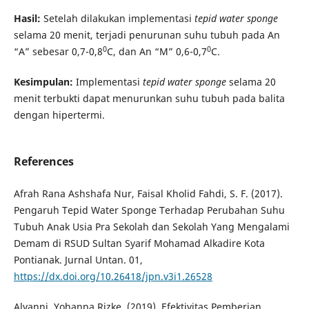
Hasil:
Setelah dilakukan implementasi
tepid water sponge
selama 20 menit, terjadi penurunan suhu tubuh pada An
0
0
“A” sebesar 0,7-0,8
C, dan An “M” 0,6-0,7
C.
Kesimpulan:
Implementasi
tepid water sponge
selama 20
menit terbukti dapat menurunkan suhu tubuh pada balita
dengan hipertermi.
References
Afrah Rana Ashshafa Nur, Faisal Kholid Fahdi, S. F. (2017).
Pengaruh Tepid Water Sponge Terhadap Perubahan Suhu
Tubuh Anak Usia Pra Sekolah dan Sekolah Yang Mengalami
Demam di RSUD Sultan Syarif Mohamad Alkadire Kota
Pontianak. Jurnal Untan. 01,
https://dx.doi.org/10.26418/jpn.v3i1.26528
Alvanni, Yohanna Rizke. (2019). Efektivitas Pemberian