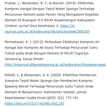
Pratiwi, L., Wulandari, R. Y., & Mariah. (2016). Efektivitas
Kompres Hangat dengan Tepid Water Sponge Terhadap
Penurunan Demam pada Pasien Yang Mengalami Kejadian
Demam Di Ruangan ICU RSUD Arjawinangun Kabupaten
Cirebon. Jurnal Ilmu Kesehatan. 6.
https://e-
journal.umc.ac.id/index.php/JIK/article/view/249/207
Permatasari, K. I. (2013). Perbedaan Efektivitas Kompres Air
Hangat dan Kompres Air biasa Terhadap Penurunan Suhu
Tubuh pada Anak dengan Demam di RSUD Tugurejo
Semarang. Karya Ilmiah.
http://ejournal.stikestelogorejo.ac.id/index.php/ilmukeperawat
Rifaldi, I., & Wulandari, D. K. (2020). Efektifitas Pemberian
Kompres Tepid Water Sponge dan Pemberian Kompres
Bawang Merah Terhadap Penurunan Suhu Tubuh Anak
Demam di Banjarmasin, Kalimantan Selatan. Jurnal
Keperawatan Suaka Insan (JKSI). 5(2), 175–181.
https://doi.org/10.51143/jksi.v5i2.247