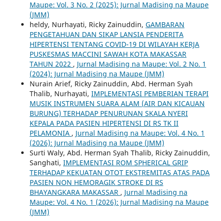
Maupe: Vol. 3 No. 2 (2025): Jurnal Madising na Maupe
(JMM)
heldy, Nurhayati, Ricky Zainuddin,
GAMBARAN
PENGETAHUAN DAN SIKAP LANSIA PENDERITA
HIPERTENSI TENTANG COVID-19 DI WILAYAH KERJA
PUSKESMAS MACCINI SAWAH KOTA MAKASSAR
TAHUN 2022
,
Jurnal Madising na Maupe: Vol. 2 No. 1
(2024): Jurnal Madising na Maupe (JMM)
Nurain Arief, Ricky Zainuddin, Abd. Herman Syah
Thalib, Nurhayati,
IMPLEMENTASI PEMBERIAN TERAPI
MUSIK INSTRUMEN SUARA ALAM (AIR DAN KICAUAN
BURUNG) TERHADAP PENURUNAN SKALA NYERI
KEPALA PADA PASIEN HIPERTENSI DI RS TK II
PELAMONIA
,
Jurnal Madising na Maupe: Vol. 4 No. 1
(2026): Jurnal Madising na Maupe (JMM)
Surti Waly, Abd. Herman Syah Thalib, Ricky Zainuddin,
Sanghati,
IMPLEMENTASI ROM SPHERICAL GRIP
TERHADAP KEKUATAN OTOT EKSTREMITAS ATAS PADA
PASIEN NON HEMORAGIK STROKE DI RS
BHAYANGKARA MAKASSAR
,
Jurnal Madising na
Maupe: Vol. 4 No. 1 (2026): Jurnal Madising na Maupe
(JMM)