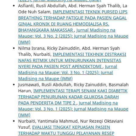
Asfianti, Rusli Abdullah, Abd. Herman Syah Thalib, La
Ode Nuh Salam,
IMPLEMENTASI TEKNIK PURSED LIPS
BREATHING TERHADAP FATIGUE PADA PASIEN GAGAL
GINJAL KRONIK DI RUANG HEMODIALISA RS.
BHAYANGKARA MAKASSAR
,
Jurnal Madising na
Maupe: Vol. 3 No. 2 (2025): Jurnal Madising na Maupe
(JMM)
Nilma Israna, Ricky Zainuddin, Abd. Herman Syah
Thalib, Nurbaiti,
IMPLEMENTASI TEKHNIK DISTRAKSI
NAFAS RITMIK UNTUK MENURUNKAN INTENSITAS
NYERI PADA PASIEN POST APENDIKTOMI
,
Jurnal
Madising na Maupe: Vol. 3 No. 1 (2025): Jurnal
Madising na Maupe (JMM)
Jusmawati, Rusli Abdullah, Ricky Zainuddin, Basmalah
Harun,
IMPLEMENTASI TERAPI SENAM KAKI DIABETIK
TERHADAP PENURUNAN KADAR GLUKOSA DARAH
PADA PENDERITA DM TIPE 2
,
Jurnal Madising na
Maupe: Vol. 3 No. 1 (2025): Jurnal Madising na Maupe
(JMM)
Nurbaiti, Yantimala Mahmud, Nur Rezeqi Oktaviani
Yusuf,
EVALUASI TINGKAT KEPUASAN PASIEN
TERHADAP WAKTU TUNGGU PELAYANAN RESEP