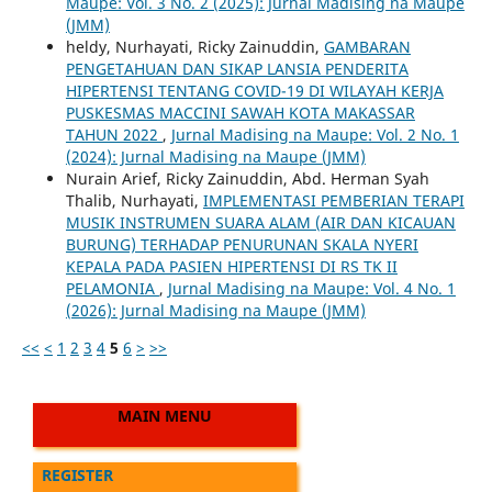
Maupe: Vol. 3 No. 2 (2025): Jurnal Madising na Maupe
(JMM)
heldy, Nurhayati, Ricky Zainuddin,
GAMBARAN
PENGETAHUAN DAN SIKAP LANSIA PENDERITA
HIPERTENSI TENTANG COVID-19 DI WILAYAH KERJA
PUSKESMAS MACCINI SAWAH KOTA MAKASSAR
TAHUN 2022
,
Jurnal Madising na Maupe: Vol. 2 No. 1
(2024): Jurnal Madising na Maupe (JMM)
Nurain Arief, Ricky Zainuddin, Abd. Herman Syah
Thalib, Nurhayati,
IMPLEMENTASI PEMBERIAN TERAPI
MUSIK INSTRUMEN SUARA ALAM (AIR DAN KICAUAN
BURUNG) TERHADAP PENURUNAN SKALA NYERI
KEPALA PADA PASIEN HIPERTENSI DI RS TK II
PELAMONIA
,
Jurnal Madising na Maupe: Vol. 4 No. 1
(2026): Jurnal Madising na Maupe (JMM)
<<
<
1
2
3
4
5
6
>
>>
MAIN MENU
REGISTER