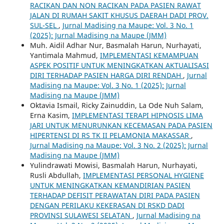
RACIKAN DAN NON RACIKAN PADA PASIEN RAWAT
JALAN DI RUMAH SAKIT KHUSUS DAERAH DADI PROV.
SUL-SEL
,
Jurnal Madising na Maupe: Vol. 3 No. 1
(2025): Jurnal Madising na Maupe (JMM)
Muh. Aidil Adhar Nur, Basmalah Harun, Nurhayati,
Yantimala Mahmud,
IMPLEMENTASI KEMAMPUAN
ASPEK POSITIF UNTUK MENINGKATKAN AKTUALISASI
DIRI TERHADAP PASIEN HARGA DIRI RENDAH
,
Jurnal
Madising na Maupe: Vol. 3 No. 1 (2025): Jurnal
Madising na Maupe (JMM)
Oktavia Ismail, Ricky Zainuddin, La Ode Nuh Salam,
Erna Kasim,
IMPLEMENTASI TERAPI HIPNOSIS LIMA
JARI UNTUK MENURUNKAN KECEMASAN PADA PASIEN
HIPERTENSI DI RS TK II PELAMONIA MAKASSAR
,
Jurnal Madising na Maupe: Vol. 3 No. 2 (2025): Jurnal
Madising na Maupe (JMM)
Yulindrawati Mowisi, Basmalah Harun, Nurhayati,
Rusli Abdullah,
IMPLEMENTASI PERSONAL HYGIENE
UNTUK MENINGKATKAN KEMANDIRIAN PASIEN
TERHADAP DEFISIT PERAWATAN DIRI PADA PASIEN
DENGAN PERILAKU KEKERASAN DI RSKD DADI
PROVINSI SULAWESI SELATAN
,
Jurnal Madising na