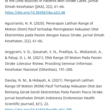
of the Limb Muscles in Patients with Stroke Cases. Jurnal
Ilmiah Kesehatan (JIKA), 2(2), 61–66.
https://doi.org/10.36590/jika.v2i2.48
Agusrianto, N. R. (2020). Penerapan Latihan Range of
Motion (Rom) Pasif terhadap Peningkatan Kekuatan Otot
Ekstremitas pada Pasien dengan Kasus Stroke. Jurnal Ilmiah
Kesehatan, 2(2), 61–66.
Anggraini, V. D., Qasanah, S. N., Praditya, G., Widiastuti, A.,
& Palup, D. L. M. (2021). Efek Range Of Motion Pada Pasien
Stroke :Literatur Riview. Prosiding Seminar Informasi
Kesehatan Nasional (SIKesNas), 191–200.
Daulay, N. M., & Hidayah, A. (2021). Pengaruh Latihan
Range Of Motion (ROM) Pasif Terhadap Kekuatan Otot dan
Rentang Gerak Sendi Ekstremitas Pada Pasien Pasca Stroke.
Jurnal Kesehatan Ilmiah Indonesia (Indonesian Health
Scientific Journal), 6(1), 22.
https://doi.org/10.51933/health.v6i1.395