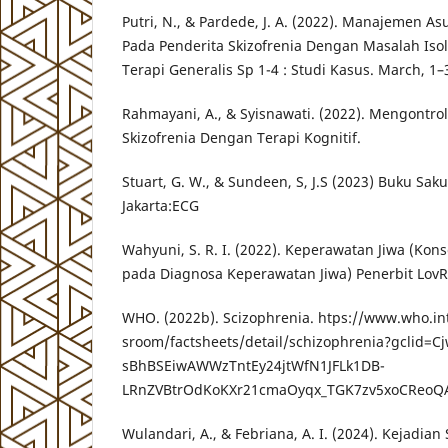
Putri, N., & Pardede, J. A. (2022). Manajemen 
Pada Penderita Skizofrenia Dengan Masalah Iso
Terapi Generalis Sp 1-4 : Studi Kasus. March, 1–
Rahmayani, A., & Syisnawati. (2022). Mengontrol 
Skizofrenia Dengan Terapi Kognitif.
Stuart, G. W., & Sundeen, S, J.S (2023) Buku Sak
Jakarta:ECG
Wahyuni, S. R. I. (2022). Keperawatan Jiwa (K
pada Diagnosa Keperawatan Jiwa) Penerbit LovRi
WHO. (2022b). Scizophrenia. htps://www.who.i
sroom/factsheets/detail/schizophrenia?gclid=C
sBhBSEiwAWWzTntEy24jtWfN1JFLk1DB-
LRnZVBtrOdKoKXr21cmaOyqx_TGK7zv5xoCReoQ
Wulandari, A., & Febriana, A. I. (2024). Kejadian