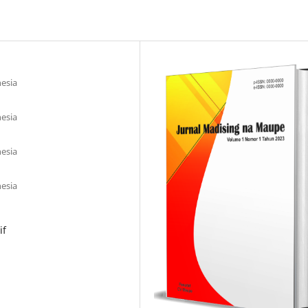
esia
esia
esia
esia
if