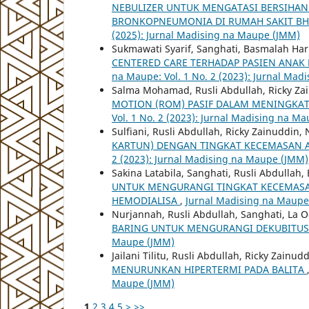
NEBULIZER UNTUK MENGATASI BERSIHAN 
BRONKOPNEUMONIA DI RUMAH SAKIT B
(2025): Jurnal Madising na Maupe (JMM)
Sukmawati Syarif, Sanghati, Basmalah Ha
CENTERED CARE TERHADAP PASIEN ANAK
na Maupe: Vol. 1 No. 2 (2023): Jurnal Ma
Salma Mohamad, Rusli Abdullah, Ricky Z
MOTION (ROM) PASIF DALAM MENINGKAT
Vol. 1 No. 2 (2023): Jurnal Madising na M
Sulfiani, Rusli Abdullah, Ricky Zainuddin, 
KARTUN) DENGAN TINGKAT KECEMASAN A
2 (2023): Jurnal Madising na Maupe (JMM)
Sakina Latabila, Sanghati, Rusli Abdullah
UNTUK MENGURANGI TINGKAT KECEMASAN
HEMODIALISA
,
Jurnal Madising na Maupe:
Nurjannah, Rusli Abdullah, Sanghati, La
BARING UNTUK MENGURANGI DEKUBITU
Maupe (JMM)
Jailani Tilitu, Rusli Abdullah, Ricky Zainud
MENURUNKAN HIPERTERMI PADA BALITA
Maupe (JMM)
1
2
3
4
5
>
>>