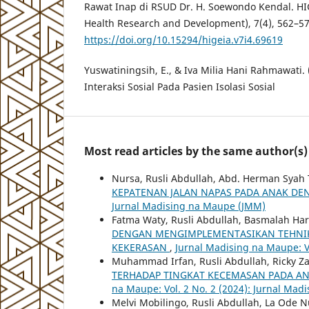
Rawat Inap di RSUD Dr. H. Soewondo Kendal. HIG
Health Research and Development), 7(4), 562–57
https://doi.org/10.15294/higeia.v7i4.69619
Yuswatiningsih, E., & Iva Milia Hani Rahmawati
Interaksi Sosial Pada Pasien Isolasi Sosial
Most read articles by the same author(s)
Nursa, Rusli Abdullah, Abd. Herman Syah 
KEPATENAN JALAN NAPAS PADA ANAK D
Jurnal Madising na Maupe (JMM)
Fatma Waty, Rusli Abdullah, Basmalah H
DENGAN MENGIMPLEMENTASIKAN TEHNIK 
KEKERASAN
,
Jurnal Madising na Maupe: V
Muhammad Irfan, Rusli Abdullah, Ricky Z
TERHADAP TINGKAT KECEMASAN PADA AN
na Maupe: Vol. 2 No. 2 (2024): Jurnal Ma
Melvi Mobilingo, Rusli Abdullah, La Ode