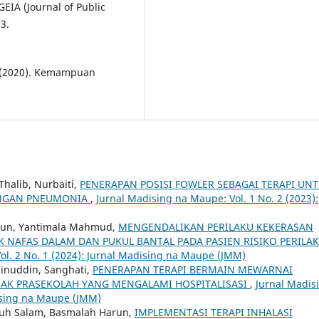
EIA (Journal of Public
3.
. (2020). Kemampuan
Thalib, Nurbaiti,
PENERAPAN POSISI FOWLER SEBAGAI TERAPI UN
ENGAN PNEUMONIA
,
Jurnal Madising na Maupe: Vol. 1 No. 2 (2023):
arun, Yantimala Mahmud,
MENGENDALIKAN PERILAKU KEKERASAN
NAFAS DALAM DAN PUKUL BANTAL PADA PASIEN RISIKO PERILA
ol. 2 No. 1 (2024): Jurnal Madising na Maupe (JMM)
ainuddin, Sanghati,
PENERAPAN TERAPI BERMAIN MEWARNAI
AK PRASEKOLAH YANG MENGALAMI HOSPITALISASI
,
Jurnal Madis
dising na Maupe (JMM)
 Nuh Salam, Basmalah Harun,
IMPLEMENTASI TERAPI INHALASI