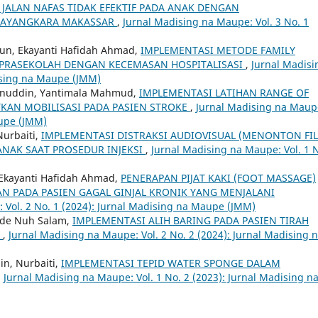
JALAN NAFAS TIDAK EFEKTIF PADA ANAK DENGAN
HAYANGKARA MAKASSAR
,
Jurnal Madising na Maupe: Vol. 3 No. 1
run, Ekayanti Hafidah Ahmad,
IMPLEMENTASI METODE FAMILY
 PRASEKOLAH DENGAN KECEMASAN HOSPITALISASI
,
Jurnal Madisi
dising na Maupe (JMM)
ainuddin, Yantimala Mahmud,
IMPLEMENTASI LATIHAN RANGE OF
KAN MOBILISASI PADA PASIEN STROKE
,
Jurnal Madising na Maup
aupe (JMM)
Nurbaiti,
IMPLEMENTASI DISTRAKSI AUDIOVISUAL (MENONTON FI
NAK SAAT PROSEDUR INJEKSI
,
Jurnal Madising na Maupe: Vol. 1 
, Ekayanti Hafidah Ahmad,
PENERAPAN PIJAT KAKI (FOOT MASSAGE)
 PADA PASIEN GAGAL GINJAL KRONIK YANG MENJALANI
 Vol. 2 No. 1 (2024): Jurnal Madising na Maupe (JMM)
 Ode Nuh Salam,
IMPLEMENTASI ALIH BARING PADA PASIEN TIRAH
S
,
Jurnal Madising na Maupe: Vol. 2 No. 2 (2024): Jurnal Madising 
din, Nurbaiti,
IMPLEMENTASI TEPID WATER SPONGE DALAM
,
Jurnal Madising na Maupe: Vol. 1 No. 2 (2023): Jurnal Madising n