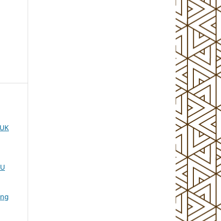
TUK
KU
ing