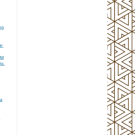
ng
e:
LM
No.
na
a