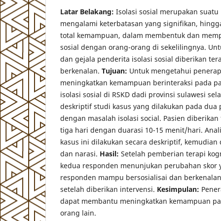
Latar Belakang:
Isolasi sosial merupakan suatu 
mengalami keterbatasan yang signifikan, hingg
total kemampuan, dalam membentuk dan mem
sosial dengan orang-orang di sekelilingnya. U
dan gejala penderita isolasi sosial diberikan te
berkenalan.
Tujuan:
Untuk mengetahui penerapa
meningkatkan kemampuan berinteraksi pada p
isolasi sosial di RSKD dadi provinsi sulawesi sel
deskriptif studi kasus yang dilakukan pada du
dengan masalah isolasi social. Pasien diberikan 
tiga hari dengan duarasi 10-15 menit/hari. Anal
kasus ini dilakukan secara deskriptif, kemudian
dan narasi.
Hasil:
Setelah pemberian terapi kogni
kedua responden menunjukan perubahan skor y
responden mampu bersosialisai dan berkenalan
setelah diberikan intervensi.
Kesimpulan:
Penera
dapat membantu meningkatkan kemampuan pasi
orang lain.