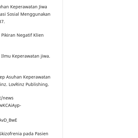
Asuhan Keperawatan Jiwa
lasi Sosial Menggunakan
37.
Pikiran Negatif Klien
u Ilmu Keperawatan jiwa.
onsep Asuhan Keperawatan
nz. LovRinz Publishing.
nt/news
jwKCAiAyp-
AvD_BwE
 Skizofrenia pada Pasien