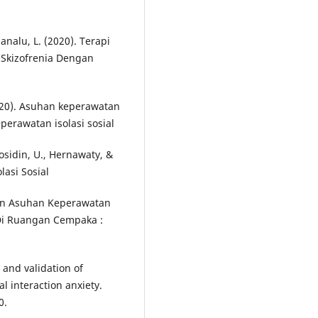
nalu, L. (2020). Terapi
 Skizofrenia Dengan
2020). Asuhan keperawatan
perawatan isolasi sosial
Rosidin, U., Hernawaty, &
lasi Sosial
apan Asuhan Keperawatan
 Di Ruangan Cempaka :
t and validation of
l interaction anxiety.
0.