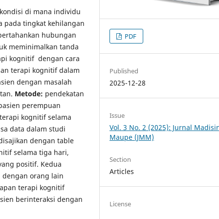
kondisi di mana individu
a pada tingkat kehilangan
pertahankan hubungan
PDF
ntuk meminimalkan tanda
rapi kognitif dengan cara
n terapi kognitif dalam
Published
asien dengan masalah
2025-12-28
atan.
Metode:
pendekatan
a pasien perempuan
Issue
terapi kognitif selama
Vol. 3 No. 2 (2025): Jurnal Madis
isa data dalam studi
Maupe (JMM)
 disajikan dengan table
tif selama tiga hari,
Section
ang positif. Kedua
Articles
 dengan orang lain
pan terapi kognitif
en berinteraksi dengan
License