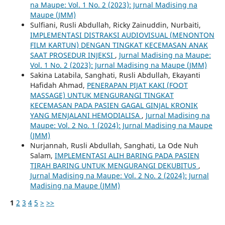
na Maupe: Vol. 1 No. 2 (2023): Jurnal Madising na
Maupe (JMM)
Sulfiani, Rusli Abdullah, Ricky Zainuddin, Nurbaiti,
IMPLEMENTASI DISTRAKSI AUDIOVISUAL (MENONTON
FILM KARTUN) DENGAN TINGKAT KECEMASAN ANAK
SAAT PROSEDUR INJEKSI
,
Jurnal Madising na Maupe:
Vol. 1 No. 2 (2023): Jurnal Madising na Maupe (JMM)
Sakina Latabila, Sanghati, Rusli Abdullah, Ekayanti
Hafidah Ahmad,
PENERAPAN PIJAT KAKI (FOOT
MASSAGE) UNTUK MENGURANGI TINGKAT
KECEMASAN PADA PASIEN GAGAL GINJAL KRONIK
YANG MENJALANI HEMODIALISA
,
Jurnal Madising na
Maupe: Vol. 2 No. 1 (2024): Jurnal Madising na Maupe
(JMM)
Nurjannah, Rusli Abdullah, Sanghati, La Ode Nuh
Salam,
IMPLEMENTASI ALIH BARING PADA PASIEN
TIRAH BARING UNTUK MENGURANGI DEKUBITUS
,
Jurnal Madising na Maupe: Vol. 2 No. 2 (2024): Jurnal
Madising na Maupe (JMM)
1
2
3
4
5
>
>>