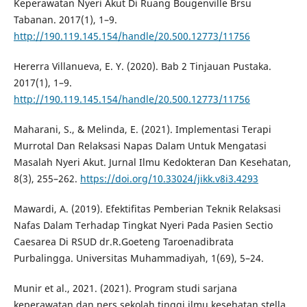
Keperawatan Nyeri Akut Di Ruang Bougenville Brsu
Tabanan. 2017(1), 1–9.
http://190.119.145.154/handle/20.500.12773/11756
Hererra Villanueva, E. Y. (2020). Bab 2 Tinjauan Pustaka.
2017(1), 1–9.
http://190.119.145.154/handle/20.500.12773/11756
Maharani, S., & Melinda, E. (2021). Implementasi Terapi
Murrotal Dan Relaksasi Napas Dalam Untuk Mengatasi
Masalah Nyeri Akut. Jurnal Ilmu Kedokteran Dan Kesehatan,
8(3), 255–262.
https://doi.org/10.33024/jikk.v8i3.4293
Mawardi, A. (2019). Efektifitas Pemberian Teknik Relaksasi
Nafas Dalam Terhadap Tingkat Nyeri Pada Pasien Sectio
Caesarea Di RSUD dr.R.Goeteng Taroenadibrata
Purbalingga. Universitas Muhammadiyah, 1(69), 5–24.
Munir et al., 2021. (2021). Program studi sarjana
keperawatan dan ners sekolah tinggi ilmu kesehatan stella