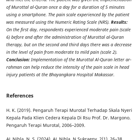
of Murottal al-Quran once a day for a duration of 5 minutes
using a smartphone. The pain scale experienced by the patient
was measured using the Numeric Rating Scale (NRS).
Results:
On the first day, respondents experienced moderate pain (scale
6) before and after the administration of Murottal al-Quran
therapy, but on the second and third days there was a decrease
in the level of pain from moderate to mild pain (scale 2).
Conclusion:
Implementation of the Murottal Al-Quran letter ar-
rahman can help reduce the intensity of the pain scale in head
injury patients at the Bhayangkara Hospital Makassar.
References
H. K. (2019). Pengaruh Terapi Murotal Terhadap Skala Nyeri
Kepala Pada Klien Cedera Kepala Di Rsu Prof. Dr. Margono.
Pengaruh Terapi Murotal, 2006–2009.
AL Nihla, N. S. (2024). AL Nihla, N Sukraeny. 2(1), 26–38.