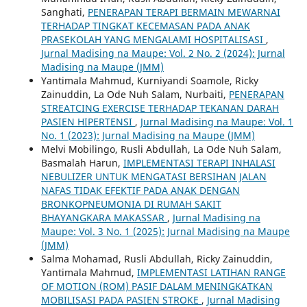
Sanghati,
PENERAPAN TERAPI BERMAIN MEWARNAI
TERHADAP TINGKAT KECEMASAN PADA ANAK
PRASEKOLAH YANG MENGALAMI HOSPITALISASI
,
Jurnal Madising na Maupe: Vol. 2 No. 2 (2024): Jurnal
Madising na Maupe (JMM)
Yantimala Mahmud, Kurniyandi Soamole, Ricky
Zainuddin, La Ode Nuh Salam, Nurbaiti,
PENERAPAN
STREATCING EXERCISE TERHADAP TEKANAN DARAH
PASIEN HIPERTENSI
,
Jurnal Madising na Maupe: Vol. 1
No. 1 (2023): Jurnal Madising na Maupe (JMM)
Melvi Mobilingo, Rusli Abdullah, La Ode Nuh Salam,
Basmalah Harun,
IMPLEMENTASI TERAPI INHALASI
NEBULIZER UNTUK MENGATASI BERSIHAN JALAN
NAFAS TIDAK EFEKTIF PADA ANAK DENGAN
BRONKOPNEUMONIA DI RUMAH SAKIT
BHAYANGKARA MAKASSAR
,
Jurnal Madising na
Maupe: Vol. 3 No. 1 (2025): Jurnal Madising na Maupe
(JMM)
Salma Mohamad, Rusli Abdullah, Ricky Zainuddin,
Yantimala Mahmud,
IMPLEMENTASI LATIHAN RANGE
OF MOTION (ROM) PASIF DALAM MENINGKATKAN
MOBILISASI PADA PASIEN STROKE
,
Jurnal Madising