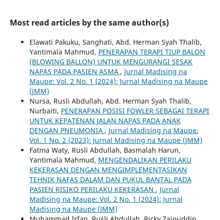
Most read articles by the same author(s)
Elawati Pakuku, Sanghati, Abd. Herman Syah Thalib,
Yantimala Mahmud,
PENERAPAN TERAPI TIUP BALON
(BLOWING BALLON) UNTUK MENGURANGI SESAK
NAPAS PADA PASIEN ASMA
,
Jurnal Madising na
Maupe: Vol. 2 No. 1 (2024): Jurnal Madising na Maupe
(JMM)
Nursa, Rusli Abdullah, Abd. Herman Syah Thalib,
Nurbaiti,
PENERAPAN POSISI FOWLER SEBAGAI TERAPI
UNTUK KEPATENAN JALAN NAPAS PADA ANAK
DENGAN PNEUMONIA
,
Jurnal Madising na Maupe:
Vol. 1 No. 2 (2023): Jurnal Madising na Maupe (JMM)
Fatma Waty, Rusli Abdullah, Basmalah Harun,
Yantimala Mahmud,
MENGENDALIKAN PERILAKU
KEKERASAN DENGAN MENGIMPLEMENTASIKAN
TEHNIK NAFAS DALAM DAN PUKUL BANTAL PADA
PASIEN RISIKO PERILAKU KEKERASAN
,
Jurnal
Madising na Maupe: Vol. 2 No. 1 (2024): Jurnal
Madising na Maupe (JMM)
Muhammad Irfan, Rusli Abdullah, Ricky Zainuddin,