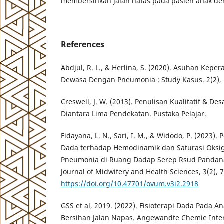
membersihkan jalan nafas pada pasien anak d
References
Abdjul, R. L., & Herlina, S. (2020). Asuhan Kepe
Dewasa Dengan Pneumonia : Study Kasus. 2(2),
Creswell, J. W. (2013). Penulisan Kualitatif & Des
Diantara Lima Pendekatan. Pustaka Pelajar.
Fidayana, L. N., Sari, I. M., & Widodo, P. (2023).
Dada terhadap Hemodinamik dan Saturasi Oks
Pneumonia di Ruang Dadap Serep Rsud Pandana
Journal of Midwifery and Health Sciences, 3(2), 7
https://doi.org/10.47701/ovum.v3i2.2918
GSS et al, 2019. (2022). Fisioterapi Dada Pada
Bersihan Jalan Napas. Angewandte Chemie Intern