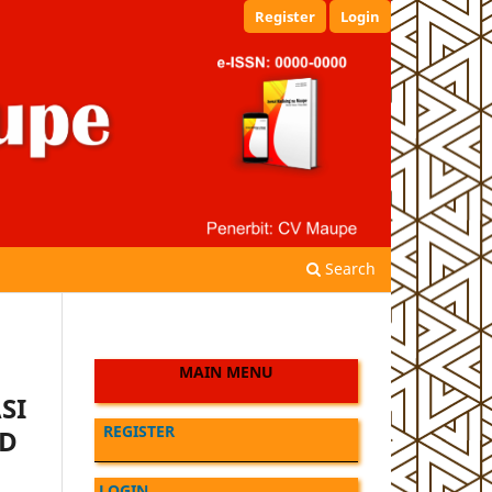
Register
Login
Search
MAIN MENU
SI
REGISTER
UD
LOGIN