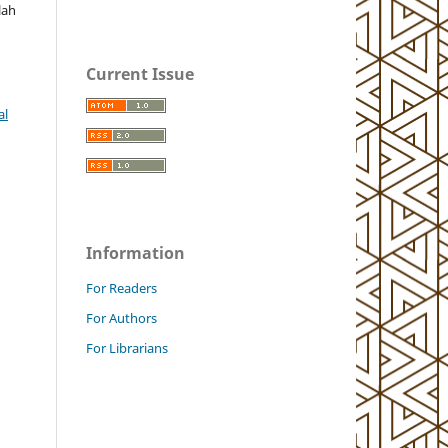
lah
Current Issue
al
Information
For Readers
For Authors
For Librarians