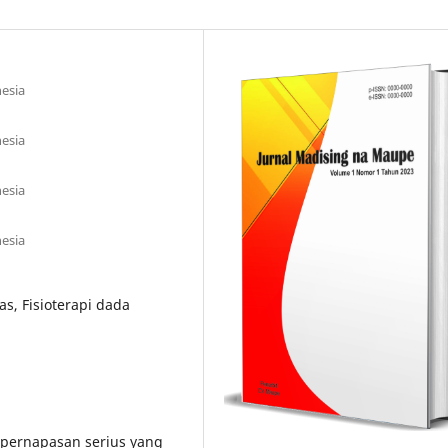
esia
esia
esia
esia
s, Fisioterapi dada
pernapasan serius yang