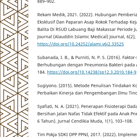
889–902.
Rekam Medik, 2021. (2022). Hubungan Pemberian
Eksklusif Dan Paparan Asap Rokok Terhadap Ke
Balita Di RSUD Labuang Baji Makassar Periode Jul
Journal (Alauddin Islamic Medical) Journal, 6(2),
https://doi.org/10.24252/alami.v6i2.33525
Subanada, I. B., & Purniti, N. P. S. (2016). Faktor
Berhubungan dengan Pneumonia Bakteri pada Ana
184.
https://doi.org/10.14238/sp12.3.2010.184-9
Sugiyono. (2015). Metode Penulisan Tindakan K
Perbaikan Kinerja dan Pengembangan Ilmu Tindak
Syafiati, N. A. (2021). Penerapan Fisioterapi D
Bersihan Jalan Nafas Tidak Efektif pada Anak Pn
6 Tahun). Jurnal Cendikia Muda, 1(1), 103–108.
Tim Pokja SDKI DPP PPNI, 2017. (2022). Implemen