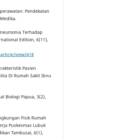
eperawatan: Pendekatan
a Medika.
 Pneumonia Terhadap
ational Edition, 6(11),
/article/view/418
rakteristik Pasien
ita Di Rumah Sakit Ibnu
l Biologi Papua, 3(2),
Lingkungan Fisik Rumah
Kerja Puskesmas Lubuk
ikan Tambusai, 6(1),