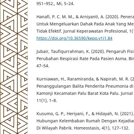
951–952., Mi, 5–24.
Hanafi, P. C. M. M., & Arniyanti, A. (2020). Pene
Untuk Mengeluarkan Dahak Pada Anak Yang Me
Tidak Efektif. Jurnal Keperawatan Profesional, 1(
https://doi.org/10.36590/kepo.v1i1.84
Jubair, Taufiqurrahman, K. (2020). Pengaruh Fis
Perubahan Respirasi Rate Pada Pasien Asma. Bim
47–54.
Kurniawan, H., Raramiranda, & Napirah, M. R. (2
Penanggulangan Balita Penderita Pneumonia di
Kamonji Kecamatan Palu Barat Kota Palu. Jurna
11(1), 1–8.
Kusumo, G. P., Heriyani, F., & Hidayah, N. (2021)
Hubungan Kelembaban Rumah Dengan Kejadian
Di Wilayah Pabrik. Homeostasis, 4(1), 127–132.