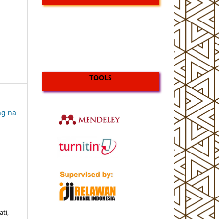
TOOLS
ing na
ti,