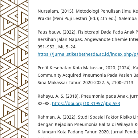
Nursalam. (2015). Metodologi Penulisan Ilmu K
Praktis (Peni Puji Lestari (Ed.); 4th ed.). Salemb
Paus bauw. (2022). Fisioterapi Dada Pada Anak
Bersihan Jalan Napas. Angewandte Chemie Intern
951–952., Mi, 5–24.
https://jurnal.stikesbethesda.ac.id/index.php/p
Profil Kesehatan Kota Makassar, 2020. (2024). Ka
Community Acquired Pneumonia Pada Pasien Bal
Sina Makassar Tahun 2020-2022. 5, 2100–2113.
Rahayu, A. S. (2018). Pneumonia pada Anak. Jurna
82–88.
https://doi.org/10.31957/jbp.553
Rahman, A. (2022). Studi Spasial Faktor Risiko 
dengan Kejadian Pneumonia Balita di Wilayah 
Kilangan Kota Padang Tahun 2020. Jurnal Pendid