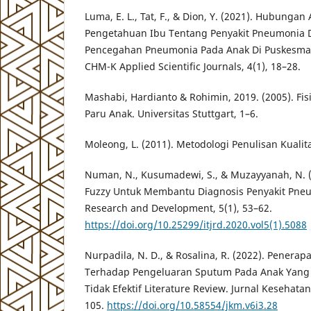
Luma, E. L., Tat, F., & Dion, Y. (2021). Hubungan
Pengetahuan Ibu Tentang Penyakit Pneumonia 
Pencegahan Pneumonia Pada Anak Di Puskesma
CHM-K Applied Scientific Journals, 4(1), 18–28.
Mashabi, Hardianto & Rohimin, 2019. (2005). Fis
Paru Anak. Universitas Stuttgart, 1–6.
Moleong, L. (2011). Metodologi Penulisan Kualita
Numan, N., Kusumadewi, S., & Muzayyanah, N. (
Fuzzy Untuk Membantu Diagnosis Penyakit Pneu
Research and Development, 5(1), 53–62.
https://doi.org/10.25299/itjrd.2020.vol5(1).5088
Nurpadila, N. D., & Rosalina, R. (2022). Penerap
Terhadap Pengeluaran Sputum Pada Anak Yang 
Tidak Efektif Literature Review. Jurnal Kesehata
105.
https://doi.org/10.58554/jkm.v6i3.28