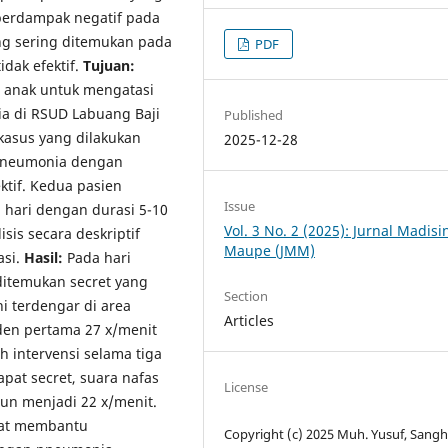
n berdampak negatif pada
ng sering ditemukan pada
PDF
dak efektif.
Tujuan:
a anak untuk mengatasi
a di RSUD Labuang Baji
Published
 kasus yang dilakukan
2025-12-28
 pneumonia dengan
ktif. Kedua pasien
Issue
a hari dengan durasi 5-10
Vol. 3 No. 2 (2025): Jurnal Madis
isis secara deskriptif
Maupe (JMM)
asi.
Hasil:
Pada hari
ditemukan secret yang
Section
i terdengar di area
Articles
nden pertama 27 x/menit
 intervensi selama tiga
pat secret, suara nafas
License
un menjadi 22 x/menit.
pat membantu
Copyright (c) 2025 Muh. Yusuf, Sangha