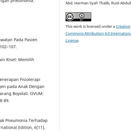
engan pneumonia.
Abd. Herman Syah Thalib, Rusli Abdul
This work is licensed under a
Creative
Commons Attribution 4.0 Internation
rawatan Pada Pasien
License
.
 102–107.
ain Riset: Memilih
 Penerapan Fisioterapi
igen pada Anak Dengan
rang Boyolali. OVUM:
8-89.
 Anak Pneumonia Terhadap
ational Edition, 6(11),