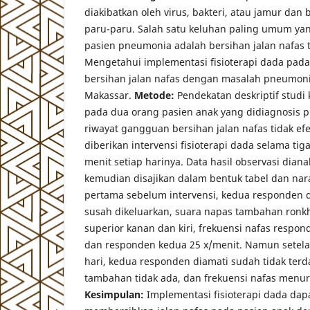
diakibatkan oleh virus, bakteri, atau jamur da
paru-paru. Salah satu keluhan paling umum ya
pasien pneumonia adalah bersihan jalan nafas ti
Mengetahui implementasi fisioterapi dada pad
bersihan jalan nafas dengan masalah pneumoni
Makassar.
Metode:
Pendekatan deskriptif studi
pada dua orang pasien anak yang didiagnosis
riwayat gangguan bersihan jalan nafas tidak efe
diberikan intervensi fisioterapi dada selama tig
menit setiap harinya. Data hasil observasi dianal
kemudian disajikan dalam bentuk tabel dan nar
pertama sebelum intervensi, kedua responden 
susah dikeluarkan, suara napas tambahan ronkh
superior kanan dan kiri, frekuensi nafas respo
dan responden kedua 25 x/menit. Namun setelah
hari, kedua responden diamati sudah tidak terda
tambahan tidak ada, dan frekuensi nafas menur
Kesimpulan:
Implementasi fisioterapi dada da